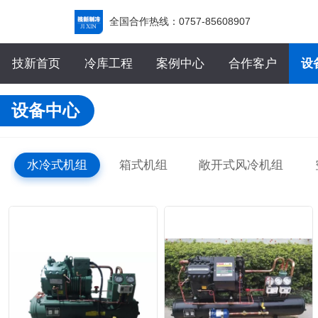
全国合作热线：0757-85608907
技新首页
冷库工程
案例中心
合作客户
设
设备中心
水冷式机组
箱式机组
敞开式风冷机组