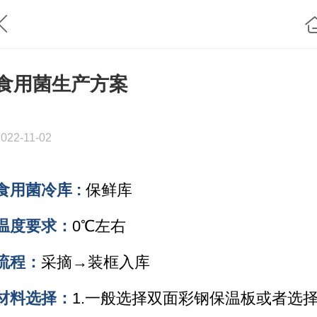
食用菌生产方案
2022-11-02
食用菌冷库 :
保鲜库
温度要求：
0℃左右
流程：
采摘→装框入库
材料选择：
1.一般选择双面彩钢保温板或者选